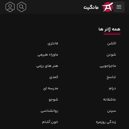
همه ژانر ها
اکشن
فانتزی
شونن
ماوراء طبیعی
ماجراجویی
هنر های رزمی
تناسخ
کمدی
درام
مدرسه ای
عاشقانه
شوجو
سینن
روانشناسی
زندگی روزمره
خون آشام