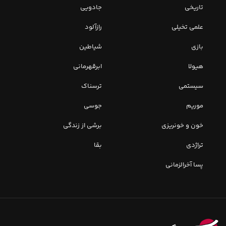
تاریخی
جادویی
علمی تخیلی
رازآلود
بازی
شیاطین
هیولا
ابرقهرمانی
سیستمی
ترسناک
موریم
جوسی
خون و خونریزی
برشی از زندگی
تراژدی
بقا
پسا آخرالزمانی