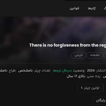
گ
ژانرها
قوانین
There is no forgiveness from the re
عاشقانه
تاریخی
نتشار
2024
وضعیت
درحال ترجمه
تعداد چپتر
نامشخص
طراح
نام
ص
رده سنی
بالای 17 سال
اولین چپتر
1
رایگان