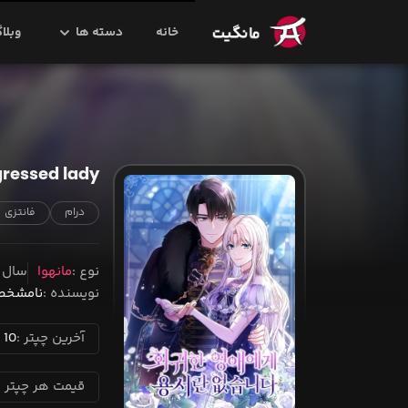
خانه
دسته ها
وبلا
gressed lady
درام
فانتزی
نوع
مانهوا
سال ا
نویسنده
نامشخ
آخرین چپتر
10
قیمت هر چپتر