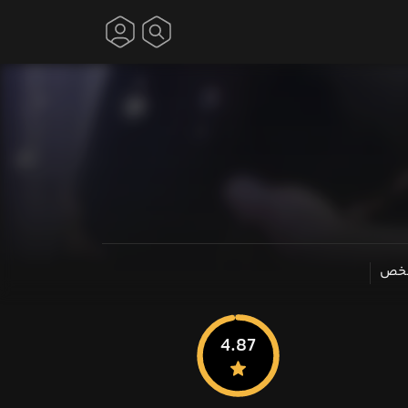
شخص
4.87