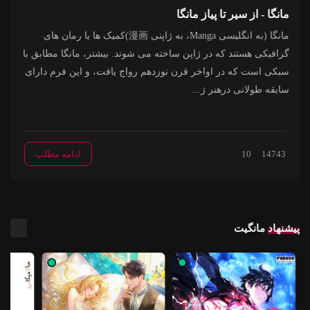
مانگا - از سیر تا پیاز مانگا
مانگا (به انگلیسی Manga، به ژاپنی 漫画)کمیک ها یا رمان های
گرافیکی هستند که در ژاپن ساخته می شوند. بیشتر، مانگا مطابق با
سبکی است که در اواخر قرن نوزدهم رواج یافت، و این فرم دارای
سابقه طولانی درهنر ژ...
14743
10
ادامه مطلب
پیشنهاد
مانگیت
لیلا اِوِلین توی بچگی یتیم شد. بعد
برخلاف بودن در یک مکان و در
تقلب کردم 
از اینکه رفت پیش عمو بیل،
همسایگی یکدیگر، دبیرستان
بازی بسازم
باغبون املاک آرویس تو پادشاهی
دولتی چیدوری و آکادمی
وقتی به خود
بِرگ، حس می‌کرد خوش
خصوصی دخترانه کیکیو کاملا
شخصیت کش